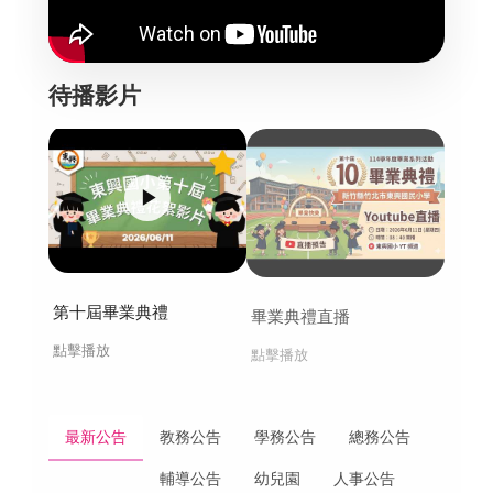
待播影片
第十屆畢業典禮
畢業典禮直播
師生
點擊播放
點擊播放
點擊播
最新公告
教務公告
學務公告
總務公告
輔導公告
幼兒園
人事公告