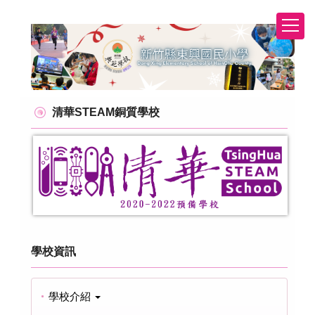
跳
到
主
要
內
容
清華STEAM銅質學校
區
學校資訊
學校介紹